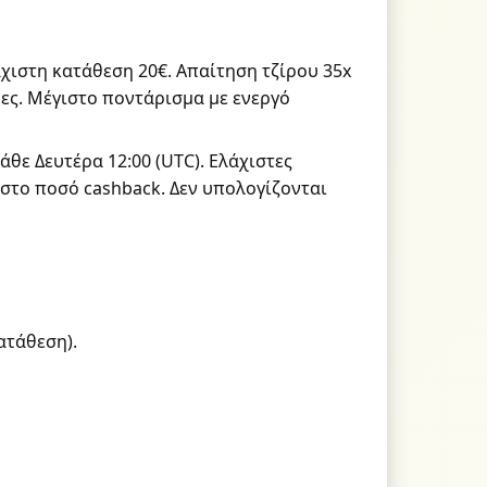
άχιστη κατάθεση 20€. Απαίτηση τζίρου 35x
ες. Μέγιστο ποντάρισμα με ενεργό
άθε Δευτέρα 12:00 (UTC). Ελάχιστες
 στο ποσό cashback. Δεν υπολογίζονται
ατάθεση).