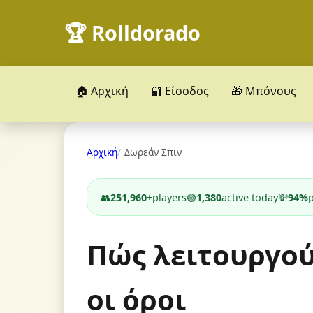
🏆 Rolldorado
🏠 Αρχική
🔐 Είσοδος
🎁 Μπόνους
Αρχική
Δωρεάν Σπιν
👥
251,960+
players
🟢
1,380
active today
💸
94%
Πώς λειτουργού
οι όροι