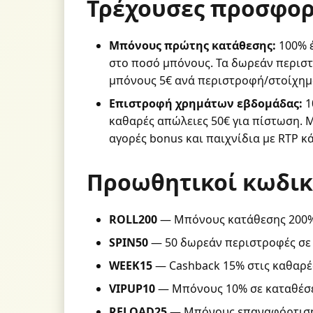
Τρέχουσες προσφορ
Μπόνους πρώτης κατάθεσης:
100% έ
στο ποσό μπόνους. Τα δωρεάν περιστ
μπόνους 5€ ανά περιστροφή/στοίχημα
Επιστροφή χρημάτων εβδομάδας:
1
καθαρές απώλειες 50€ για πίστωση. Μ
αγορές bonus και παιχνίδια με RTP κ
Προωθητικοί κωδικ
ROLL200
— Μπόνους κατάθεσης 200% έ
SPIN50
— 50 δωρεάν περιστροφές σε 
WEEK15
— Cashback 15% στις καθαρέ
VIPUP10
— Μπόνους 10% σε καταθέσεις
RELOAD25
— Μπόνους επαναφόρτισης