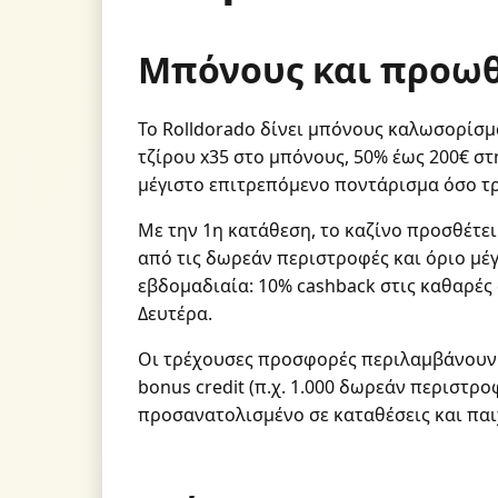
Μπόνους και προωθ
Το Rolldorado δίνει μπόνους καλωσορίσμα
τζίρου x35 στο μπόνους, 50% έως 200€ στη
μέγιστο επιτρεπόμενο ποντάρισμα όσο τρέ
Με την 1η κατάθεση, το καζίνο προσθέτει 
από τις δωρεάν περιστροφές και όριο μέ
εβδομαδιαία: 10% cashback στις καθαρές 
Δευτέρα.
Οι τρέχουσες προσφορές περιλαμβάνουν re
bonus credit (π.χ. 1.000 δωρεάν περιστρ
προσανατολισμένο σε καταθέσεις και παιχ