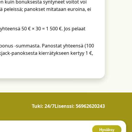
n kuin bonuksesta syntyneet voitot voi
sä peleissä; panokset mitataan euroina, ei
hteensä 50 € × 30 = 1 500 €. Jos pelaat
s + bonus -summasta. Panostat yhteensä (100
ackjack-panoksesta kierrätykseen kertyy 1 €,
Tuki: 24/7
Lisenssi: 56962620243
Hyväksy