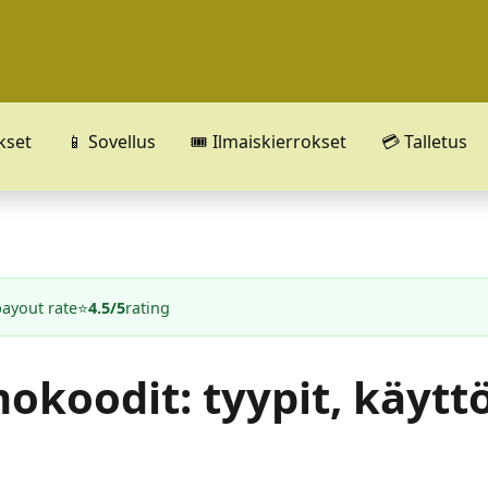
kset
📱 Sovellus
🎟️ Ilmaiskierrokset
💳 Talletus
payout rate
⭐
4.5/5
rating
koodit: tyypit, käyttö