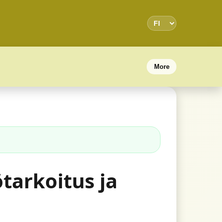
More
tarkoitus ja