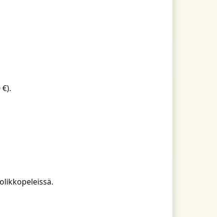
€).
olikkopeleissä.