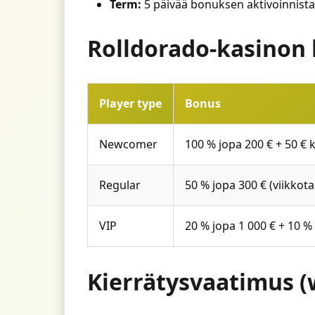
Term:
5 päivää bonuksen aktivoinnista
Rolldorado-kasinon 
Player type
Bonus
Newcomer
100 % jopa 200 € + 50 € 
Regular
50 % jopa 300 € (viikkota
VIP
20 % jopa 1 000 € + 10 %
Kierrätysvaatimus (