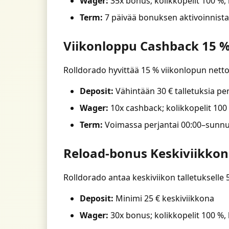
Wager:
35x bonus; kolikkopelit 100 %, 
Term:
7 päivää bonuksen aktivoinnista
Viikonloppu Cashback 15 %
Rolldorado hyvittää 15 % viikonlopun ne
Deposit:
Vähintään 30 € talletuksia pe
Wager:
10x cashback; kolikkopelit 100 
Term:
Voimassa perjantai 00:00–sunnunt
Reload-bonus Keskiviikkon
Rolldorado antaa keskiviikon talletukselle
Deposit:
Minimi 25 € keskiviikkona
Wager:
30x bonus; kolikkopelit 100 %, 