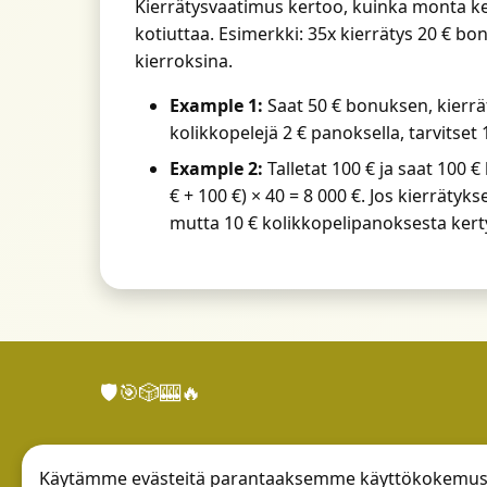
Kierrätysvaatimus kertoo, kuinka monta ke
kotiuttaa. Esimerkki: 35x kierrätys 20 € bo
kierroksina.
Example 1:
Saat 50 € bonuksen, kierrät
kolikkopelejä 2 € panoksella, tarvitset 1
Example 2:
Talletat 100 € ja saat 100 
€ + 100 €) × 40 = 8 000 €. Jos kierräty
mutta 10 € kolikkopelipanoksesta kerty
🛡️
🎯
🎲
🎰
🔥
Käytämme evästeitä parantaaksemme käyttökokemust