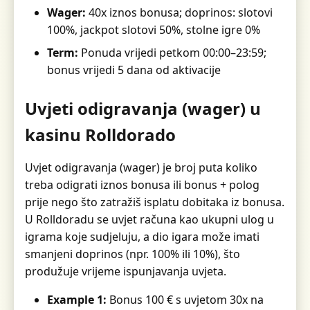
Wager:
40x iznos bonusa; doprinos: slotovi
100%, jackpot slotovi 50%, stolne igre 0%
Term:
Ponuda vrijedi petkom 00:00–23:59;
bonus vrijedi 5 dana od aktivacije
Uvjeti odigravanja (wager) u
kasinu Rolldorado
Uvjet odigravanja (wager) je broj puta koliko
treba odigrati iznos bonusa ili bonus + polog
prije nego što zatražiš isplatu dobitaka iz bonusa.
U Rolldoradu se uvjet računa kao ukupni ulog u
igrama koje sudjeluju, a dio igara može imati
smanjeni doprinos (npr. 100% ili 10%), što
produžuje vrijeme ispunjavanja uvjeta.
Example 1:
Bonus 100 € s uvjetom 30x na