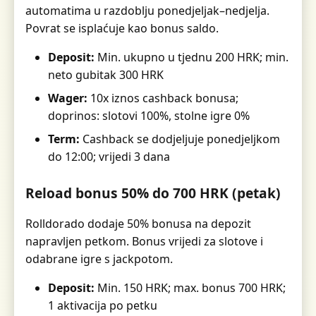
automatima u razdoblju ponedjeljak–nedjelja.
Povrat se isplaćuje kao bonus saldo.
Deposit:
Min. ukupno u tjednu 200 HRK; min.
neto gubitak 300 HRK
Wager:
10x iznos cashback bonusa;
doprinos: slotovi 100%, stolne igre 0%
Term:
Cashback se dodjeljuje ponedjeljkom
do 12:00; vrijedi 3 dana
Reload bonus 50% do 700 HRK (petak)
Rolldorado dodaje 50% bonusa na depozit
napravljen petkom. Bonus vrijedi za slotove i
odabrane igre s jackpotom.
Deposit:
Min. 150 HRK; max. bonus 700 HRK;
1 aktivacija po petku