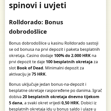
spinovi i uvjeti
Rolldorado: Bonus
dobrodošlice
Bonus dobrodošlice u kasinu Rolldorado sastoji
se od bonusa na prvi depozit i paketa besplatnih
okretaja. Casino dodaje
100% do 2.000 HRK
na
prvi depozit te daje
100 besplatnih okretaja
za
slot
Book of Dead
. Minimalni depozit za
aktivaciju je
75 HRK
.
Bonus uključuje jedan bonus-na-depozit i
besplatne okretaje raspoređene po danima. Igrač
dobiva
20 besplatnih okretaja dnevno tijekom
5 dana
, a svaki okret vrijedi
0,50 HRK
. Dobici iz
besplatnih okretaja idu u bonus saldo i ulaze u