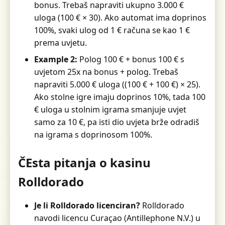
bonus. Trebaš napraviti ukupno 3.000 €
uloga (100 € × 30). Ako automat ima doprinos
100%, svaki ulog od 1 € računa se kao 1 €
prema uvjetu.
Example 2:
Polog 100 € + bonus 100 € s
uvjetom 25x na bonus + polog. Trebaš
napraviti 5.000 € uloga ((100 € + 100 €) × 25).
Ako stolne igre imaju doprinos 10%, tada 100
€ uloga u stolnim igrama smanjuje uvjet
samo za 10 €, pa isti dio uvjeta brže odradiš
na igrama s doprinosom 100%.
ČEsta pitanja o kasinu
Rolldorado
Je li Rolldorado licenciran?
Rolldorado
navodi licencu Curaçao (Antillephone N.V.) u