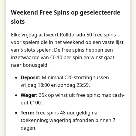
Weekend Free Spins op geselecteerde
slots
Elke vrijdag activeert Rolldorado 50 free spins
voor spelers die in het weekend op een vaste lijst
van 5 slots spelen. De free spins hebben een
inzetwaarde van €0,10 per spin en winst gaat
naar bonusgeld.
Deposit:
Minimaal €20 storting tussen
vrijdag 18:00 en zondag 23:59.
Wager:
35x op winst uit free spins; max cash-
out €100.
Term:
Free spins 48 uur geldig na
toekenning; wagering afronden binnen 7
dagen.