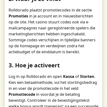
Rolldorado plaatst promotiecodes in de sectie
Promoties
in je account en in nieuwsberichten
op de site. Het casino stuurt codes ook via e-
mailcampagnes naar geregistreerde spelers die
marketingberichten hebben ingeschakeld.
Sommige codes verschijnen in tijdelijke banners
op de homepage en verdwijnen zodra het
actiebudget of de einddatum is bereikt.
3. Hoe je activeert
Log in op Rolldorado en open
Kassa
of
Storten
.
Kies een betaalmethode, vul het stortingsbedrag
in en voer de promotiecode in het veld
Promotiecode
in voordat je de betaling
bevestigt. Controleer in de bevestigingstekst
welke bonus wordt toegepast; na een succesvolle