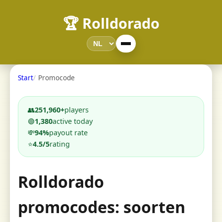
🏆 Rolldorado
Start
Promocode
👥
251,960+
players
🟢
1,380
active today
💸
94%
payout rate
⭐
4.5/5
rating
Rolldorado
promocodes: soorten