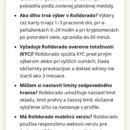
pokladňa podľa zvolenej platobnej metódy.
Ako dlho trvá výber v Rolldorado?
Výbery
cez karty trvajú 1–3 pracovné dni, pri e-
peňaženkách 0–24 hodín a pri kryptomenách
po potvrdení siete, spravidla do 60 minút.
Vyžaduje Rolldorado overenie totožnosti
(KYC)?
Rolldorado spúšťa KYC pred prvým
výberom alebo pri vyšších sumách; žiada
občiansky preukaz/pas a doklad adresy nie
starší ako 3 mesiace.
Môžem si nastaviť limity zodpovedného
hrania?
Rolldorado umožňuje nastaviť limit
vkladu, limit prehry a časový limit; dočasné
vylúčenie účtu sa nastavuje v profile.
Má Rolldorado mobilnú verziu?
Rolldorado
používa responzívnu webovú verziu pre