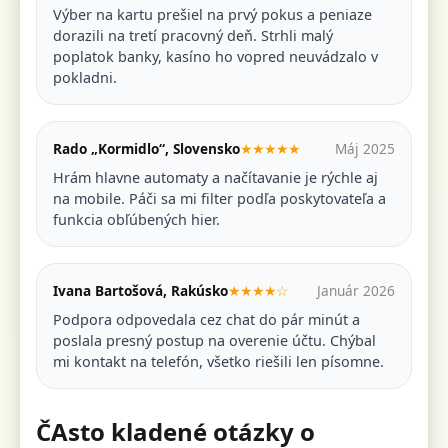
Výber na kartu prešiel na prvý pokus a peniaze
dorazili na tretí pracovný deň. Strhli malý
poplatok banky, kasíno ho vopred neuvádzalo v
pokladni.
Rado „Kormidlo“, Slovensko
★★★★★
Máj 2025
Hrám hlavne automaty a načítavanie je rýchle aj
na mobile. Páči sa mi filter podľa poskytovateľa a
funkcia obľúbených hier.
Ivana Bartošová, Rakúsko
★★★★☆
Január 2026
Podpora odpovedala cez chat do pár minút a
poslala presný postup na overenie účtu. Chýbal
mi kontakt na telefón, všetko riešili len písomne.
ČAsto kladené otázky o