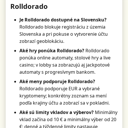
Rolldorado
Je Rolldorado dostupné na Slovensku?
Rolldorado blokuje registráciu z územia
Slovenska a pri pokuse o vytvorenie účtu
zobrazí geoblokáciu.
Aké hry ponúka Rolldorado?
Rolldorado
ponúka online automaty, stolové hry a live
casino; v lobby sa zobrazujú aj jackpotové
automaty s progresívnym bankom.
Aké meny podporuje Rolldorado?
Rolldorado podporuje EUR a vybrané
kryptomeny; konkrétny zoznam sa mení
podľa krajiny účtu a zobrazí sa v pokladni.
Aké sú limity vkladov a výberov?
Minimálny
vklad začína od 10 € a minimálny výber od 20
€; denné a týždenné limity nastavuje