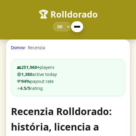
🏆 Rolldorado
Domov
Recenzia
👥
251,960+
players
🟢
1,380
active today
💸
94%
payout rate
⭐
4.5/5
rating
Recenzia Rolldorado:
história, licencia a