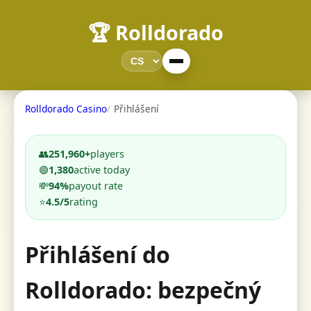
🏆 Rolldorado
Rolldorado Casino
Přihlášení
👥
251,960+
players
🟢
1,380
active today
💸
94%
payout rate
⭐
4.5/5
rating
Přihlášení do
Rolldorado: bezpečný