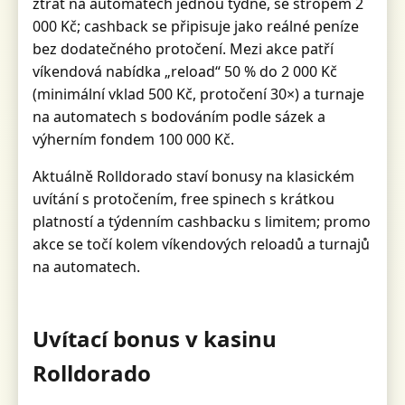
ztrát na automatech jednou týdně, se stropem 2
000 Kč; cashback se připisuje jako reálné peníze
bez dodatečného protočení. Mezi akce patří
víkendová nabídka „reload“ 50 % do 2 000 Kč
(minimální vklad 500 Kč, protočení 30×) a turnaje
na automatech s bodováním podle sázek a
výherním fondem 100 000 Kč.
Aktuálně Rolldorado staví bonusy na klasickém
uvítání s protočením, free spinech s krátkou
platností a týdenním cashbacku s limitem; promo
akce se točí kolem víkendových reloadů a turnajů
na automatech.
Uvítací bonus v kasinu
Rolldorado