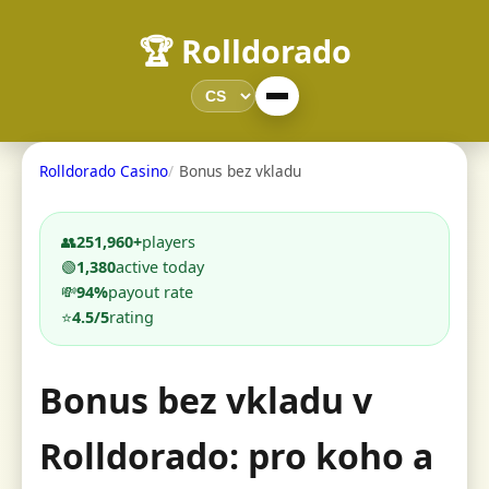
🏆 Rolldorado
Rolldorado Casino
Bonus bez vkladu
👥
251,960+
players
🟢
1,380
active today
💸
94%
payout rate
⭐
4.5/5
rating
Bonus bez vkladu v
Rolldorado: pro koho a