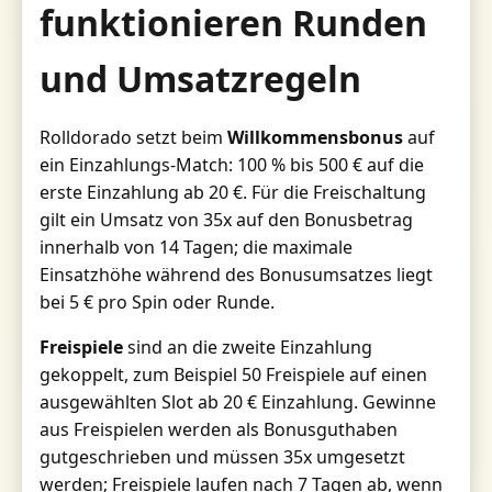
funktionieren Runden
und Umsatzregeln
Rolldorado setzt beim
Willkommensbonus
auf
ein Einzahlungs-Match: 100 % bis 500 € auf die
erste Einzahlung ab 20 €. Für die Freischaltung
gilt ein Umsatz von 35x auf den Bonusbetrag
innerhalb von 14 Tagen; die maximale
Einsatzhöhe während des Bonusumsatzes liegt
bei 5 € pro Spin oder Runde.
Freispiele
sind an die zweite Einzahlung
gekoppelt, zum Beispiel 50 Freispiele auf einen
ausgewählten Slot ab 20 € Einzahlung. Gewinne
aus Freispielen werden als Bonusguthaben
gutgeschrieben und müssen 35x umgesetzt
werden; Freispiele laufen nach 7 Tagen ab, wenn