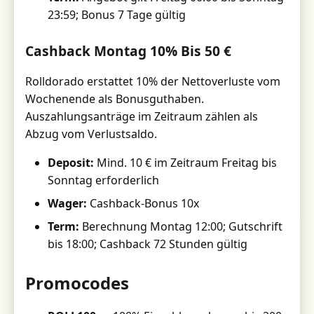
23:59; Bonus 7 Tage gültig
Cashback Montag 10% Bis 50 €
Rolldorado erstattet 10% der Nettoverluste vom
Wochenende als Bonusguthaben.
Auszahlungsanträge im Zeitraum zählen als
Abzug vom Verlustsaldo.
Deposit:
Mind. 10 € im Zeitraum Freitag bis
Sonntag erforderlich
Wager:
Cashback-Bonus 10x
Term:
Berechnung Montag 12:00; Gutschrift
bis 18:00; Cashback 72 Stunden gültig
Promocodes