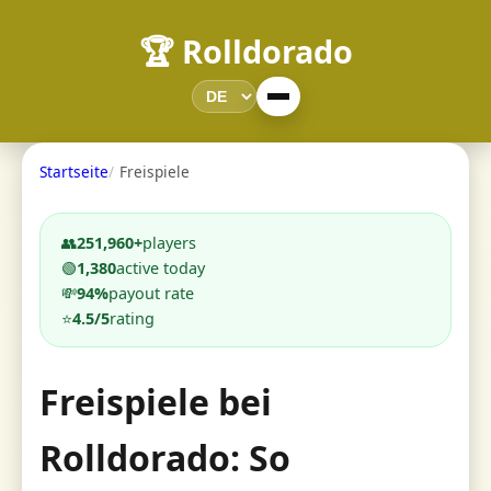
🏆 Rolldorado
Startseite
Freispiele
👥
251,960+
players
🟢
1,380
active today
💸
94%
payout rate
⭐
4.5/5
rating
Freispiele bei
Rolldorado: So