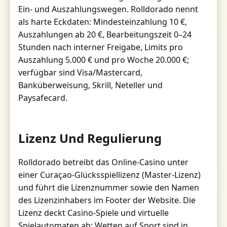
Ein- und Auszahlungswegen. Rolldorado nennt
als harte Eckdaten: Mindest­einzahlung 10 €,
Auszahlungen ab 20 €, Bearbeitungszeit 0–24
Stunden nach interner Freigabe, Limits pro
Auszahlung 5.000 € und pro Woche 20.000 €;
verfügbar sind Visa/Mastercard,
Banküberweisung, Skrill, Neteller und
Paysafecard.
Lizenz Und Regulierung
Rolldorado betreibt das Online-Casino unter
einer Curaçao-Glücksspiellizenz (Master-Lizenz)
und führt die Lizenznummer sowie den Namen
des Lizenzinhabers im Footer der Website. Die
Lizenz deckt Casino-Spiele und virtuelle
Spielautomaten ab; Wetten auf Sport sind in