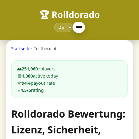
🏆 Rolldorado
Startseite
Testbericht
👥
251,960+
players
🟢
1,380
active today
💸
94%
payout rate
⭐
4.5/5
rating
Rolldorado Bewertung:
Lizenz, Sicherheit,