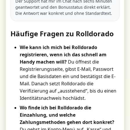
Der Support hat mir im Chat nach sechs Minuten
geantwortet und den Bonusstatus direkt erklärt.
Die Antwort war konkret und ohne Standardtext.
Häufige Fragen zu Rolldorado
Wie kann ich mich bei Rolldorado
registrieren, wenn ich das schnell am
Handy machen will?
Du öffnest die
Registrierungsseite, gibst E-Mail, Passwort
und die Basisdaten ein und bestätigst die E-
Mail. Danach setzt Rolldorado die
Verifizierung auf „ausstehend“, bis du einen
Identitätsnachweis hochlädst.
Wo finde ich bei Rolldorado die
Einzahlung, und welche
Zahlungsmethoden gehen dort konkret?
Du gehst im Konto-Menü auf „Kasse“ und