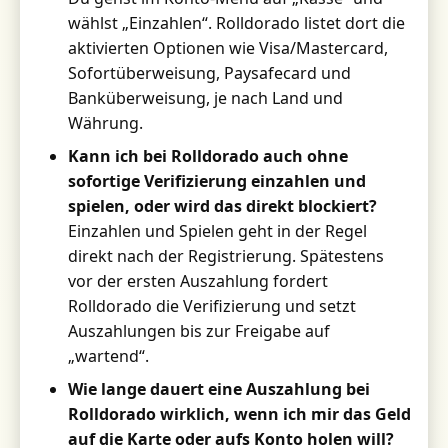
wählst „Einzahlen“. Rolldorado listet dort die
aktivierten Optionen wie Visa/Mastercard,
Sofortüberweisung, Paysafecard und
Banküberweisung, je nach Land und
Währung.
Kann ich bei Rolldorado auch ohne
sofortige Verifizierung einzahlen und
spielen, oder wird das direkt blockiert?
Einzahlen und Spielen geht in der Regel
direkt nach der Registrierung. Spätestens
vor der ersten Auszahlung fordert
Rolldorado die Verifizierung und setzt
Auszahlungen bis zur Freigabe auf
„wartend“.
Wie lange dauert eine Auszahlung bei
Rolldorado wirklich, wenn ich mir das Geld
auf die Karte oder aufs Konto holen will?