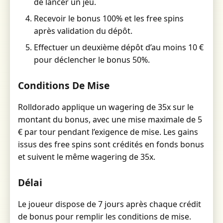
de lancer un jeu.
Recevoir le bonus 100% et les free spins
après validation du dépôt.
Effectuer un deuxième dépôt d’au moins 10 €
pour déclencher le bonus 50%.
Conditions De Mise
Rolldorado applique un wagering de 35x sur le
montant du bonus, avec une mise maximale de 5
€ par tour pendant l’exigence de mise. Les gains
issus des free spins sont crédités en fonds bonus
et suivent le même wagering de 35x.
Délai
Le joueur dispose de 7 jours après chaque crédit
de bonus pour remplir les conditions de mise.