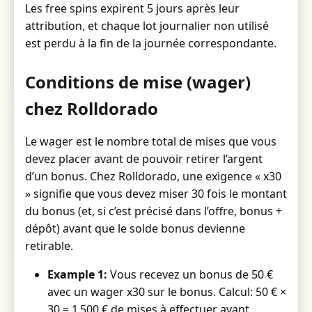
Les free spins expirent 5 jours après leur
attribution, et chaque lot journalier non utilisé
est perdu à la fin de la journée correspondante.
Conditions de mise (wager)
chez Rolldorado
Le wager est le nombre total de mises que vous
devez placer avant de pouvoir retirer l’argent
d’un bonus. Chez Rolldorado, une exigence « x30
» signifie que vous devez miser 30 fois le montant
du bonus (et, si c’est précisé dans l’offre, bonus +
dépôt) avant que le solde bonus devienne
retirable.
Example 1:
Vous recevez un bonus de 50 €
avec un wager x30 sur le bonus. Calcul: 50 € ×
30 = 1 500 € de mises à effectuer avant