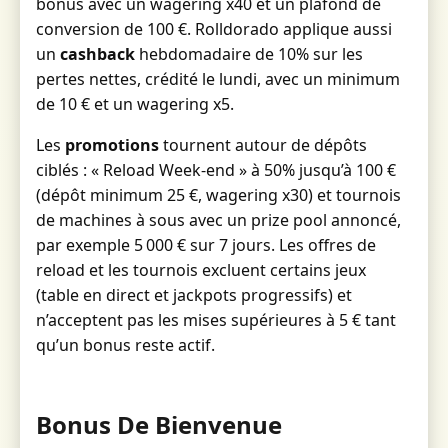
bonus avec un wagering x40 et un plafond de
conversion de 100 €. Rolldorado applique aussi
un
cashback
hebdomadaire de 10% sur les
pertes nettes, crédité le lundi, avec un minimum
de 10 € et un wagering x5.
Les
promotions
tournent autour de dépôts
ciblés : « Reload Week-end » à 50% jusqu’à 100 €
(dépôt minimum 25 €, wagering x30) et tournois
de machines à sous avec un prize pool annoncé,
par exemple 5 000 € sur 7 jours. Les offres de
reload et les tournois excluent certains jeux
(table en direct et jackpots progressifs) et
n’acceptent pas les mises supérieures à 5 € tant
qu’un bonus reste actif.
Bonus De Bienvenue