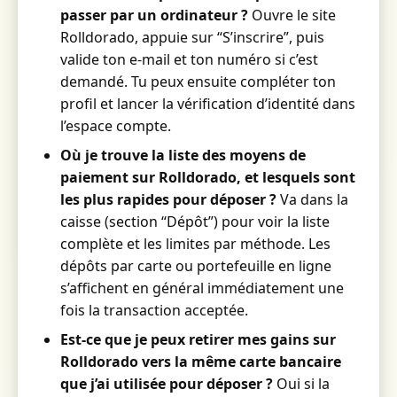
passer par un ordinateur ?
Ouvre le site
Rolldorado, appuie sur “S’inscrire”, puis
valide ton e-mail et ton numéro si c’est
demandé. Tu peux ensuite compléter ton
profil et lancer la vérification d’identité dans
l’espace compte.
Où je trouve la liste des moyens de
paiement sur Rolldorado, et lesquels sont
les plus rapides pour déposer ?
Va dans la
caisse (section “Dépôt”) pour voir la liste
complète et les limites par méthode. Les
dépôts par carte ou portefeuille en ligne
s’affichent en général immédiatement une
fois la transaction acceptée.
Est-ce que je peux retirer mes gains sur
Rolldorado vers la même carte bancaire
que j’ai utilisée pour déposer ?
Oui si la