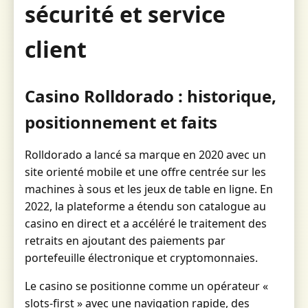
sécurité et service
client
Casino Rolldorado : historique,
positionnement et faits
Rolldorado a lancé sa marque en 2020 avec un
site orienté mobile et une offre centrée sur les
machines à sous et les jeux de table en ligne. En
2022, la plateforme a étendu son catalogue au
casino en direct et a accéléré le traitement des
retraits en ajoutant des paiements par
portefeuille électronique et cryptomonnaies.
Le casino se positionne comme un opérateur «
slots-first » avec une navigation rapide, des