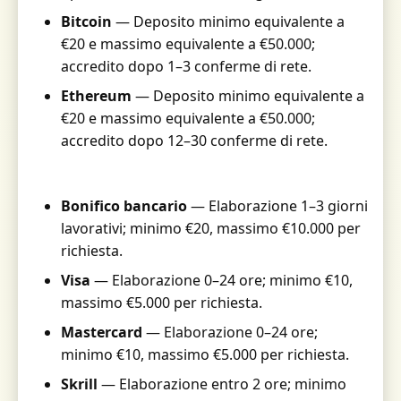
Bitcoin
— Deposito minimo equivalente a
€20 e massimo equivalente a €50.000;
accredito dopo 1–3 conferme di rete.
Ethereum
— Deposito minimo equivalente a
€20 e massimo equivalente a €50.000;
accredito dopo 12–30 conferme di rete.
Bonifico bancario
— Elaborazione 1–3 giorni
lavorativi; minimo €20, massimo €10.000 per
richiesta.
Visa
— Elaborazione 0–24 ore; minimo €10,
massimo €5.000 per richiesta.
Mastercard
— Elaborazione 0–24 ore;
minimo €10, massimo €5.000 per richiesta.
Skrill
— Elaborazione entro 2 ore; minimo