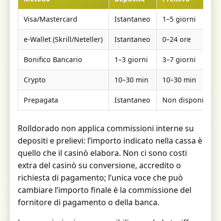
Visa/Mastercard
Istantaneo
1–5 giorni
e-Wallet (Skrill/Neteller)
Istantaneo
0–24 ore
Bonifico Bancario
1–3 giorni
3–7 giorni
Crypto
10–30 min
10–30 min
Prepagata
Istantaneo
Non disponibile
Rolldorado non applica commissioni interne su
depositi e prelievi: l’importo indicato nella cassa è
quello che il casinò elabora. Non ci sono costi
extra del casinò su conversione, accredito o
richiesta di pagamento; l’unica voce che può
cambiare l’importo finale è la commissione del
fornitore di pagamento o della banca.