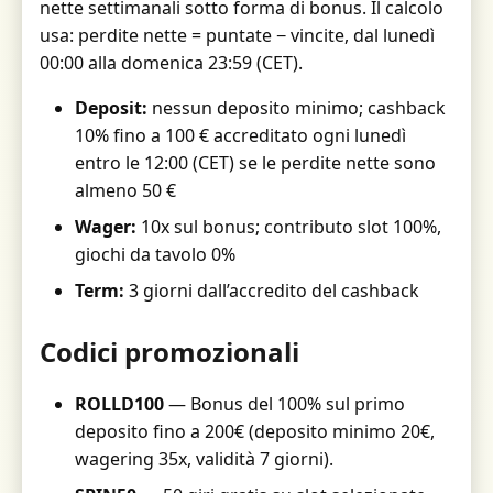
nette settimanali sotto forma di bonus. Il calcolo
usa: perdite nette = puntate − vincite, dal lunedì
00:00 alla domenica 23:59 (CET).
Deposit:
nessun deposito minimo; cashback
10% fino a 100 € accreditato ogni lunedì
entro le 12:00 (CET) se le perdite nette sono
almeno 50 €
Wager:
10x sul bonus; contributo slot 100%,
giochi da tavolo 0%
Term:
3 giorni dall’accredito del cashback
Codici promozionali
ROLLD100
— Bonus del 100% sul primo
deposito fino a 200€ (deposito minimo 20€,
wagering 35x, validità 7 giorni).