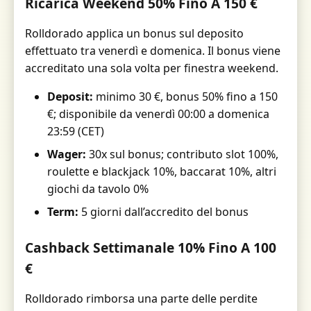
Ricarica Weekend 50% Fino A 150 €
Rolldorado applica un bonus sul deposito
effettuato tra venerdì e domenica. Il bonus viene
accreditato una sola volta per finestra weekend.
Deposit:
minimo 30 €, bonus 50% fino a 150
€; disponibile da venerdì 00:00 a domenica
23:59 (CET)
Wager:
30x sul bonus; contributo slot 100%,
roulette e blackjack 10%, baccarat 10%, altri
giochi da tavolo 0%
Term:
5 giorni dall’accredito del bonus
Cashback Settimanale 10% Fino A 100
€
Rolldorado rimborsa una parte delle perdite