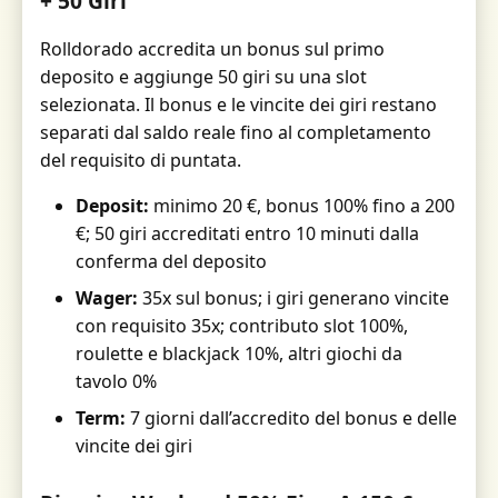
+ 50 Giri
Rolldorado accredita un bonus sul primo
deposito e aggiunge 50 giri su una slot
selezionata. Il bonus e le vincite dei giri restano
separati dal saldo reale fino al completamento
del requisito di puntata.
Deposit:
minimo 20 €, bonus 100% fino a 200
€; 50 giri accreditati entro 10 minuti dalla
conferma del deposito
Wager:
35x sul bonus; i giri generano vincite
con requisito 35x; contributo slot 100%,
roulette e blackjack 10%, altri giochi da
tavolo 0%
Term:
7 giorni dall’accredito del bonus e delle
vincite dei giri