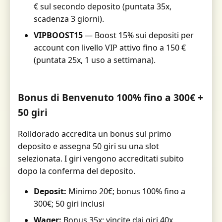
€ sul secondo deposito (puntata 35x,
scadenza 3 giorni).
VIPBOOST15
— Boost 15% sui depositi per
account con livello VIP attivo fino a 150 €
(puntata 25x, 1 uso a settimana).
Bonus di Benvenuto 100% fino a 300€ +
50 giri
Rolldorado accredita un bonus sul primo
deposito e assegna 50 giri su una slot
selezionata. I giri vengono accreditati subito
dopo la conferma del deposito.
Deposit:
Minimo 20€; bonus 100% fino a
300€; 50 giri inclusi
Wager:
Bonus 35x; vincite dai giri 40x