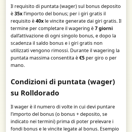
Il requisito di puntata (wager) sul bonus deposito
è
35x
l’importo del bonus; per i giri gratis il
requisito è
40x
le vincite generate dai giri gratis. Il
termine per completare il wagering è
7 giorni
dall’attivazione di ogni singolo bonus, e dopo la
scadenza il saldo bonus e i giri gratis non
utilizzati vengono rimossi. Durante il wagering la
puntata massima consentita è
€5
per giro o per
mano.
Condizioni di puntata (wager)
su Rolldorado
Il wager è il numero di volte in cui devi puntare
l’importo del bonus (o bonus + deposito, se
indicato nei termini) prima di poter prelevare i
fondi bonus e le vincite legate al bonus. Esempio