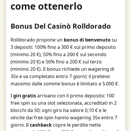
come ottenerlo
Bonus Del Casinò Rolldorado
Rolldorado propone un
bonus di benvenuto
su
3 depositi: 100% fino a 300 € sul primo deposito
(minimo 20 €), 50% fino a 200 € sul secondo
(minimo 20 €) e 50% fino a 200 € sul terzo
(minimo 20 €). Il bonus richiede un wagering di
35x e va completato entro 7 giorni; il prelievo
massimo dalle somme bonus è limitato a 5.000 €.
I
giri gratis
arrivano con il primo deposito: 100
free spin su una slot selezionata, accreditati in 2
blocchi da 50; ogni giro ha valore 0,10 € e le
vincite dai free spin hanno wagering 35x entro 7
giorni. Il
cashback
copre le perdite nette