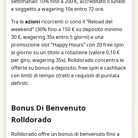
settimanali: 10% fino a 200 €, accreditato il lunedì
e soggetto a wagering 10x entro 72 ore.
Tra le
azioni
ricorrenti ci sono il “Reload del
weekend” (30% fino a 150 € su deposito minimo
30 €, wagering 35x entro 5 giorni) e una
promozione slot “Happy Hours” con 20 free spin
al giorno su un titolo a rotazione (valore 0,10 €
per giro, wagering 35x). Rolldorado concentra le
offerte su bonus a deposito, free spin e cashback
con limiti di tempo stretti e requisiti di puntata
definiti.
Bonus Di Benvenuto
Rolldorado
Rolldorado offre un bonus di benvenuto fino a